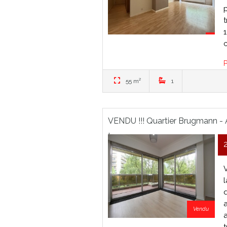
c
P
55 m²
1
VENDU !!! Quartier Brugmann -
terrasse
q
Vendu
t