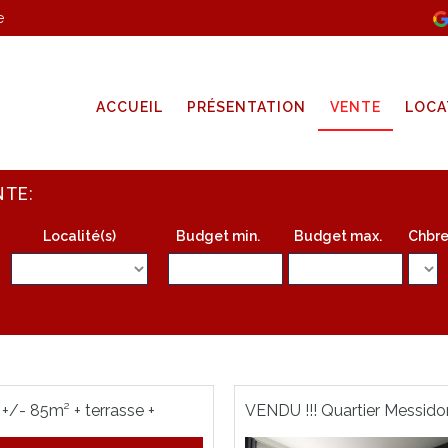
e
ACCUEIL
PRÉSENTATION
VENTE
LOCA
NTE:
Localité(s)
Budget min.
Budget max.
Chbre
+/- 85m² + terrasse +
VENDU !!! Quartier Messido