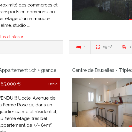
proximité des commerces et
transports en communs, au
1er étage d'un immeuble
alme, studio ...
lus d'infos
1
65 m²
1
 Appartement 1ch + grande
Centre de Bruxelles - Tripl
265.000 €
Uccle
VENDU !!! Uccle, Avenue de
la Ferme Rose 10, dans un
uartier calme et résidentiel,
au 2ème étage, très bel
appartement de +/- 65m²,
rès ...