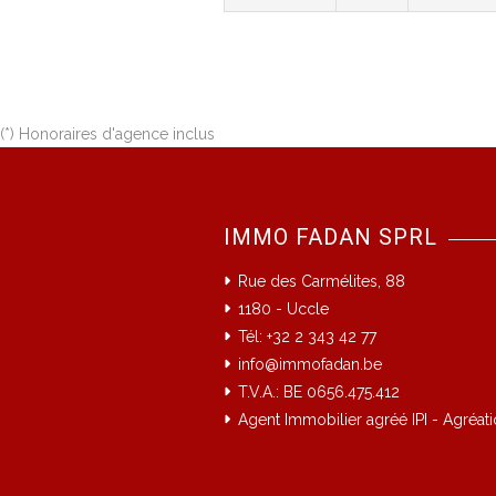
(*) Honoraires d'agence inclus
IMMO FADAN SPRL
Rue des Carmélites, 88
1180 - Uccle
Tél: +32 2 343 42 77
info@immofadan.be
T.V.A.: BE 0656.475.412
Agent Immobilier agréé IPI - Agréati