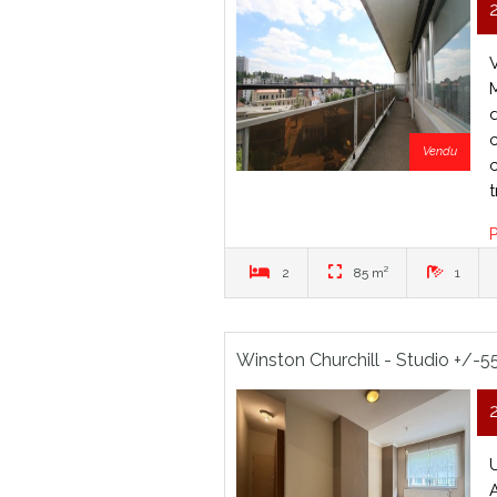
Vendu
t
P
2
85 m²
1
Winston Churchill - Studio +/-5
U