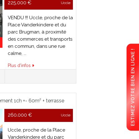
225.000 €
Uccle
VENDU !!! Uccle, proche de la
Place Vanderkindere et du
parc Brugman, à proximité
des commerces et transports
en commun, dans une rue
ESTIMEZ VOTRE BIEN EN LIGNE !
calme, ...
Plus d'infos
ement 1ch +- 60m² + terrasse
260.000 €
Uccle
Uccle, proche de la Place
Vanderkindere et du parc