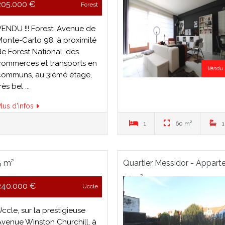
205.000 €
Forest
VENDU !!! Forest, Avenue de
Monte-Carlo 98, à proximité
de Forest National, des
commerces et transports en
Vendu
communs, au 3ièmé étage,
rès bel ...
lus d'infos
1
60 m²
1
5 m²
Quartier Messidor - Appart
20m²
240.000 €
Uccle
ccle, sur la prestigieuse
Avenue Winston Churchill, à