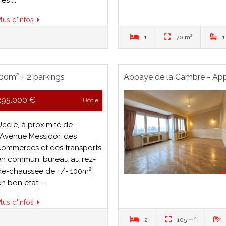
lus d'infos
1
70 m²
1
00m² + 2 parkings
Abbaye de la Cambre - App
garage
295.000 €
Uccle
Uccle, à proximité de
l'Avenue Messidor, des
commerces et des transports
en commun, bureau au rez-
de-chaussée de +/- 100m²,
n bon état, ...
lus d'infos
2
105 m²