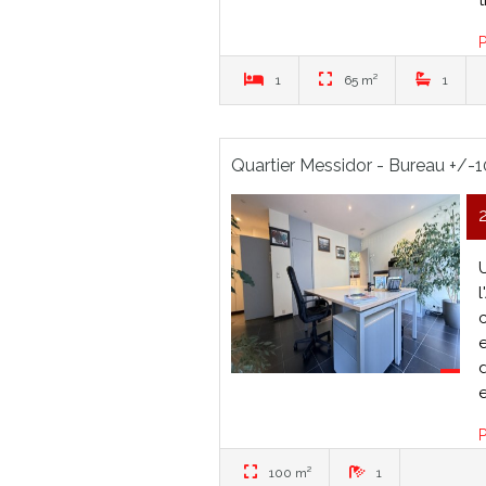
P
1
65 m²
1
Quartier Messidor - Bureau +/-1
e
P
100 m²
1