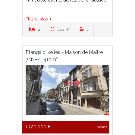
immeuble calme, au rez-de-chaussée,
...
Plus d'infos
2
225 m²
1
Etangs d'Ixelles - Maison de Maître
7ch +/- 410m²
1.120.000 €
Ixelles