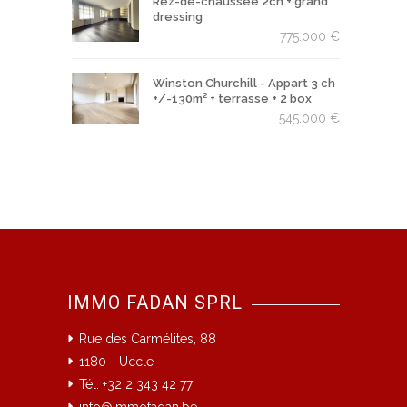
Rez-de-chaussée 2ch + grand
dressing
775.000 €
Winston Churchill - Appart 3 ch
+/-130m² + terrasse + 2 box
545.000 €
IMMO FADAN SPRL
Rue des Carmélites, 88
1180 - Uccle
Tél: +32 2 343 42 77