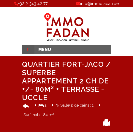
+32 2 343 42 77
info@immofadan.be
MENU
QUARTIER FORT-JACO /
SUPERBE
APPARTEMENT 2 CH DE
+/- 80M² + TERRASSE -
UCCLE
2
Salle(s) de bains : 1
Surf. hab. : 80m²