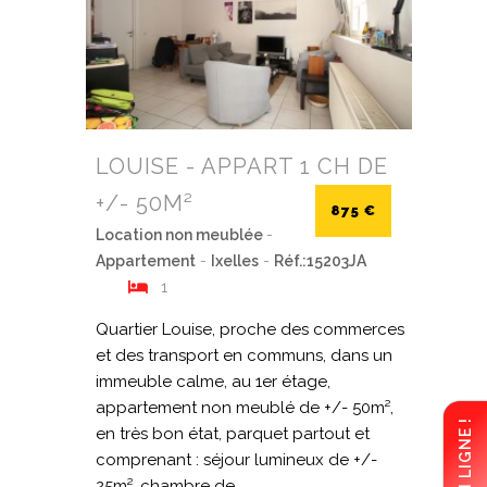
LOUISE - APPART 1 CH DE
+/- 50M²
875 €
Location non meublée
-
Appartement
-
Ixelles
-
Réf.:15203JA
1
Quartier Louise, proche des commerces
et des transport en communs, dans un
immeuble calme, au 1er étage,
appartement non meublé de +/- 50m²,
en très bon état, parquet partout et
comprenant : séjour lumineux de +/-
25m², chambre de ...