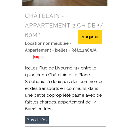
CHÂTELAIN -
APPARTEMENT 2 CH DE +/-
60M²
1.050 €
Location non meublée
-
Appartement
-
Ixelles
-
Réf.:14965JA
2
Ixelles, Rue de Livourne 49, entre le
quartier du Châtelain et la Place
Stéphanie, à deux pas des commerces
et des transports en communs, dans
une petite copropriété calme avec de
faibles charges, appartement de +/-
60m², en très ...
Plus d'infos