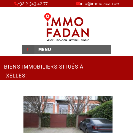
+32 2 343 42 77
info@immofadan.be
MENU
BIENS IMMOBILIERS SITUÉS À
IXELLES: