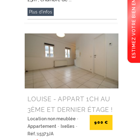
ESTIMEZ VOTRE BIEN EN LIGNE !
Plus d'infos
LOUISE - APPART 1CH AU
3ÈME ET DERNIER ÉTAGE !
Location non meublée
-
900 €
Appartement
-
Ixelles
-
Réf.:15373JA