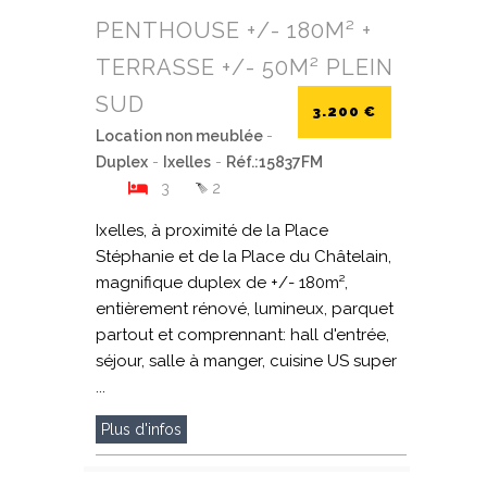
PENTHOUSE +/- 180M² +
TERRASSE +/- 50M² PLEIN
SUD
3.200 €
Location non meublée
-
Duplex
-
Ixelles
-
Réf.:15837FM
3
2
Ixelles, à proximité de la Place
Stéphanie et de la Place du Châtelain,
magnifique duplex de +/- 180m²,
entièrement rénové, lumineux, parquet
partout et comprennant: hall d'entrée,
séjour, salle à manger, cuisine US super
...
Plus d'infos