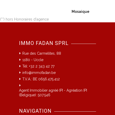
Mosaique
(**) hors Honoraires d'agence
IMMO FADAN SPRL
Rue des Carmélites, 88
1180 - Uccle
Tél: +32 2 343 42 77
info@immofadan.be
T.V.A.: BE 0656.475.412
Agent Immobilier agréé IPI - Agréation IPI
(Belgique): 507.546
NAVIGATION