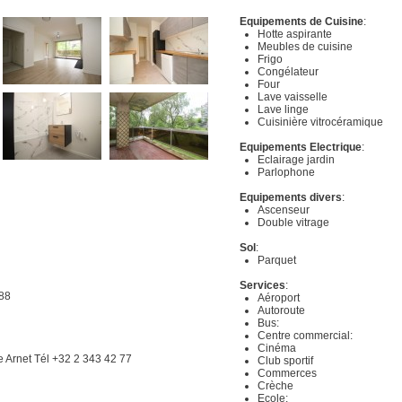
Equipements de Cuisine
:
Hotte aspirante
Meubles de cuisine
Frigo
Congélateur
Four
Lave vaisselle
Lave linge
Cuisinière vitrocéramique
Equipements Electrique
:
Eclairage jardin
Parlophone
Equipements divers
:
Ascenseur
Double vitrage
Sol
:
Parquet
Services
:
 88
Aéroport
Autoroute
Bus:
Centre commercial:
Cinéma
e Arnet Tél +32 2 343 42 77
Club sportif
Commerces
Crèche
Ecole: