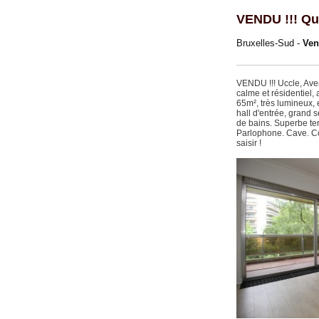
VENDU !!! Qu
Bruxelles-Sud -
Ve
VENDU !!! Uccle, Ave
calme et résidentiel,
65m², très lumineux, e
hall d'entrée, grand 
de bains. Superbe ter
Parlophone. Cave. Co
saisir !