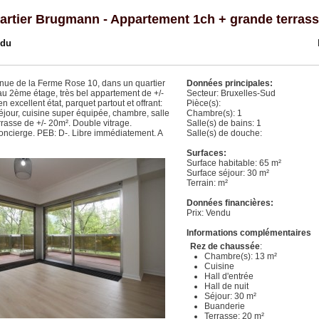
artier Brugmann - Appartement 1ch + grande terras
ndu
nue de la Ferme Rose 10, dans un quartier
Données principales:
 au 2ème étage, très bel appartement de +/-
Secteur: Bruxelles-Sud
n excellent état, parquet partout et offrant:
Pièce(s):
séjour, cuisine super équipée, chambre, salle
Chambre(s): 1
rasse de +/- 20m². Double vitrage.
Salle(s) de bains: 1
ncierge. PEB: D-. Libre immédiatement. A
Salle(s) de douche:
Surfaces:
Surface habitable: 65 m²
Surface séjour: 30 m²
Terrain: m²
Données financières:
Prix: Vendu
Informations complémentaires
Rez de chaussée
:
Chambre(s): 13 m²
Cuisine
Hall d'entrée
Hall de nuit
Séjour: 30 m²
Buanderie
Terrasse: 20 m²